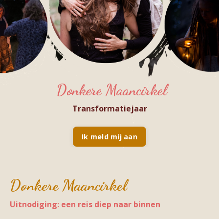
Donkere Maancirkel
Transformatiejaar
Ik meld mij aan
Donkere Maancirkel
Uitnodiging: een reis diep naar binnen